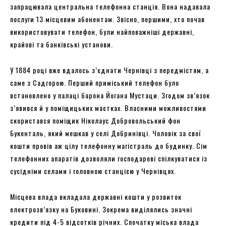
запрацювала центральна телефонна станція. Вона надавала
послуги 13 місцевим абонентам. Звісно, першими, хто почав
використовувати телефон, були найповажніші державні,
крайові та банківські установи.
У 1884 році вже вдалось з’єднати Чернівці з передмістям, а
саме з Садгорою. Перший приміський телефон було
встановлено у палаці барона Йогана Мустаци. Згодом зв’язок
з’явився й у поміщицьких маєтках. Власними можливостями
скористався поміщик Ніколаус Добровольський фон
Букенталь, який мешкав у селі Добринівці. Чоловік за свої
кошти провів аж цілу телефонну магістраль до будинку. Сім
телефонних апаратів дозволяли господареві спілкуватися із
сусідніми селами і головною станцією у Чернівцях.
Місцева влада вкладала державні кошти у розвиток
електрозв’язку на Буковині. Зокрема виділялись значні
кредити під 4-5 відсотків річних. Спочатку міська влада