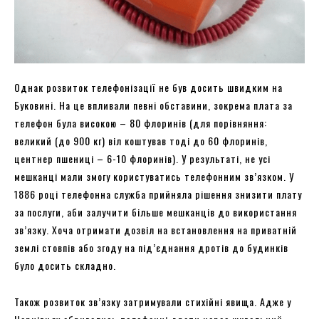
Однак розвиток телефонізації не був досить швидким на
Буковині. На це впливали певні обставини, зокрема плата за
телефон була високою – 80 флоринів (для порівняння:
великий (до 900 кг) віл коштував тоді до 60 флоринів,
центнер пшениці – 6-10 флоринів). У результаті, не усі
мешканці мали змогу користуватись телефонним зв’язком. У
1886 році телефонна служба прийняла рішення знизити плату
за послуги, аби залучити більше мешканців до використання
зв’язку. Хоча отримати дозвіл на встановлення на приватній
землі стовпів або згоду на під’єднання дротів до будинків
було досить складно.
Також розвиток зв’язку затримували стихійні явища. Адже у