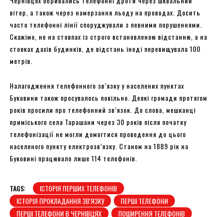
Чернівцях обривались телефонні дроти через шквальний
вітер, а також через намерзання льоду на проводах. Досить
часто телефонні лінії споруджували з певними порушеннями.
Скажімо, не на стовпах із строго встановленою відстанню, а на
стояках дахів будинків, де відстань іноді перевищувала 100
метрів.
Налагодження телефонного зв’язку у населених пунктах
Буковини також просувалось повільно. Деякі громади протягом
років просили про телефонний зв’язок. До слова, мешканці
приміського села Тарашани через 30 років після початку
телефонізації не могли домогтися проведення до цього
населеного пункту електрозв’язку. Станом на 1889 рік на
Буковині працювало лише 114 телефонів.
TAGS:
ІСТОРІЯ ПЕРШИХ ТЕЛЕФОНІВ
ІСТОРІЯ ПРОКЛАДАННЯ ЗВ'ЯЗКУ
ПЕРШІ ТЕЛЕФОНИ
ПЕРШІ ТЕЛЕФОНИ В ЧЕРНІВЦЯХ
ПОШИРЕННЯ ТЕЛЕФОНІВ