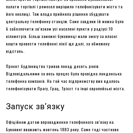
палати торгівлі і ремесел вирішило телефонізувати місто та
його околиці. Тож влада прийняла рішення збудувати
центральну телефонну станцію. Саме завдяки їй можна було
б забезпечити зв’язком усі населені пункти у радіусі 10
кілометрів. Більш заможні буковинці мали змогу за власні
кошти провести телефонні лінії ще далі, за обмежену
відстань.
Проєкт будівництва тривав понад десять років.
Відповідальними за весь процес була провідна лондонська
телефонна компанія. На той час підприємству вже вдалось
телефонізувати Прагу, Грац, Трієст та інші європейські міста.
Запуск зв’язку
Офіційною датою впровадження телефонного зв’язку на
Буковині вважають жовтень 1883 року. Саме тоді частково