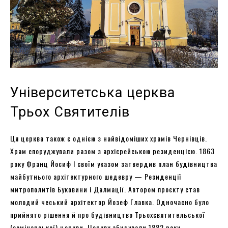
Університетська церква
Трьох Святителів
Ця церква також є однією з найвідоміших храмів Чернівців.
Храм споруджували разом з архієрейською резиденцією. 1863
року Франц Йосиф I своїм указом затвердив план будівництва
майбутнього архітектурного шедевру — Резиденції
митрополитів Буковини і Далмації. Автором проєкту став
молодий чеський архітектор Йозеф Главка. Одночасно було
прийнято рішення й про будівництво Трьохсвятительської
(семінарської) церкви. Церкву збудували 1882 року,