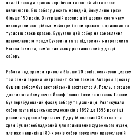
стилі і завжди вражає чернівчан та гостей міста своєю
величністю. Вік собору досить молодий, йому лише трохи
більше 150 років. Внутрішній розпис цієї церкви свого часу
виконували австрійські майстри і вони вражають прихожан та
туристів своєю красою. Будували цей собор на замовлення
православного фонду Буковини та за підтримки митрополита
Євгена Гакмана, пам’ятник якому розташований у дворі
собору.
Роботи над храмом тривали більше 20 років, освячував церкву
той самий перший митрополит Євген Гакман. Автором проєкту
будівлі собору був австрійський архітектор А. Ролль, а згодом
допомагати йому почав Йозеф Главка і вже за наказом Главки
був перебудований фасад собору та дзвіниця. Розписували
собор група віденських художників з 1892 до 1896 року і ці
розписи чудово збереглися. У другій половині ХХ століття
храм був переобладнаний для приміщення художнього музею,
але вже наприкінці 80-х років собор повернули православній