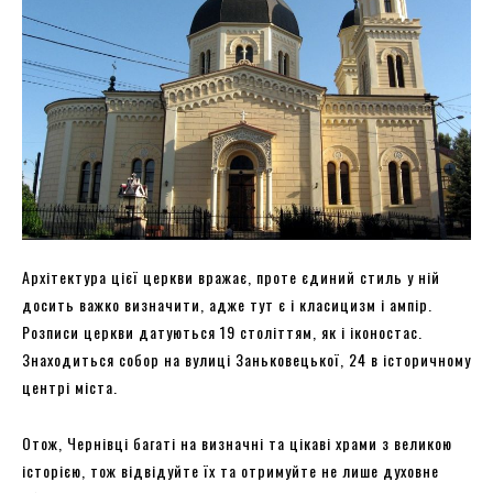
Архітектура цієї церкви вражає, проте єдиний стиль у ній
досить важко визначити, адже тут є і класицизм і ампір.
Розписи церкви датуються 19 століттям, як і іконостас.
Знаходиться собор на вулиці Заньковецької, 24 в історичному
центрі міста.
Отож, Чернівці багаті на визначні та цікаві храми з великою
історією, тож відвідуйте їх та отримуйте не лише духовне