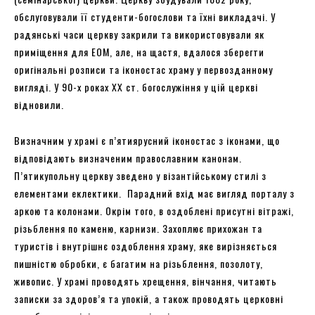
обслуговували її студенти-богослови та їхні викладачі. У
радянські часи церкву закрили та використовували як
приміщення для ЕОМ, але, на щастя, вдалося зберегти
оригінальні розписи та іконостас храму у первозданному
вигляді. У 90-х роках ХХ ст. богослужіння у цій церкві
відновили.
Визначним у храмі є п’ятиярусний іконостас з іконами, що
відповідають визначеним православним канонам.
П’ятикупольну церкву зведено у візантійському стилі з
елементами еклектики. Парадний вхід має вигляд порталу з
аркою та колонами. Окрім того, в оздоблені присутні вітражі,
різьблення по каменю, карнизи. Захоплює прихожан та
туристів і внутрішнє оздоблення храму, яке вирізняється
пишністю обробки, є багатим на різьблення, позолоту,
живопис. У храмі проводять хрещення, вінчання, читають
записки за здоров’я та упокій, а також проводять церковні