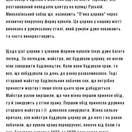
розташований неподалік центру на вулиці Руській.
Миколаївський собор ще називають “П’яна церква” через
незвичну покручену форму куполів. Ця церква у нашому місті
виконана в румунському стилі, який румуни дуже поважають
та часто використовують.
Щодо цієї церкви з цікавою формою куполів існує дуже багато
легенд. За легендою, майстри, які будували церкву, не могли
ніяк завершити будівництво. Коли вони будували храм, то
все, що побудували за день до ранку розвалювалося. Тоді
старший майстер будівельник побачив сон, що потрібно
принести жертву і лише після цього храм добудується.
Майстри разом вирішили, що чия жінка першою принесе обід,
ту й замурують у стіни храму. Першою обід принесла дружина
старшого майстра і її довелося замурувати. Жінка сильно
кричала, але майстри будували церкву аж до ночі і на ранок
побачили, що куполи храму перекручені, неначе від болю та
мук. Будували церкву з 1927 до 1939 року через певні