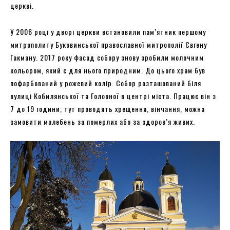
церкві.
У 2006 році у дворі церкви встановили пам’ятник першому
митрополиту Буковинської православної митрополії Євгену
Гакману. 2017 року фасад собору знову зробили молочним
кольором, який є для нього природним. До цього храм був
пофарбований у рожевий колір. Собор розташований біля
вулиці Кобилянської та Головної в центрі міста. Працює він з
7 до 19 години, тут проводять хрещення, вінчання, можна
замовити молебень за померлих або за здоров’я живих.