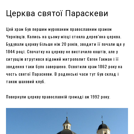
Церква святої Параскеви
Цей храм був першим мурованим православним храмом
Чернівців. Колись на цьому місці стояла дерев’яна церква.
Будували церкву більше ніж 20 років, зводити її почали ще у
1844 році. Спочатку на церкву не вистачило коштів, але у
ситуацію втрутився відомий митрополит Євген Гакман і її
зведення таки було завершено. Освятили храм 1862 року на
честь святої Параскеви. В радянські часи тут був склад і
також шаховий клуб.
Повернули церкву православній громаді аж 1992 року.