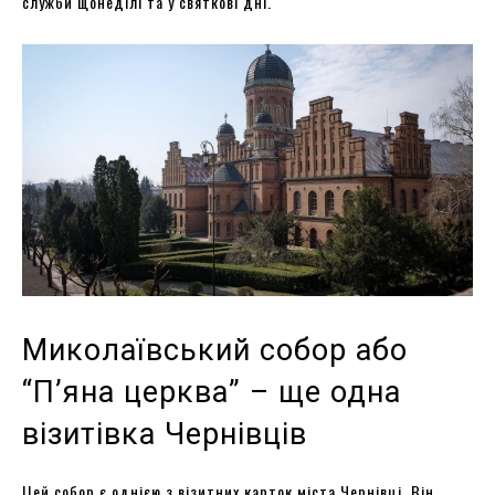
служби щонеділі та у святкові дні.
Миколаївський собор або
“П’яна церква” – ще одна
візитівка Чернівців
Цей собор є однією з візитних карток міста Чернівці. Він