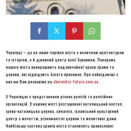
Чернівці – це не лише чарівне місто з величною архітектурою
та історією, а й духовний центр всієї Буковини. Панораму
нашого міста прикрашають надзвичайної краси храми та
церкви, які відвідують багато прихожан. Про найвідоміші з
них ми Вам розповімо на
chernivtsi-future.com.ua
.
У Чернівцях є представники різних релігій та релігійних
організацій. У нашому місті розташовані католицький костел,
греко-католицька церква, синагога, ісламський культурний
центр з мечеттю, різноманітні церкви та молитовні доми.
Найбільшу частину храмів міста становлять православні