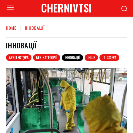
CHERNIVTSI
HOME
ІННОВАЦІЇ
ІННОВАЦІЇ
АРХІТЕКТУРА
БЕЗ КАТЕГОРІЇ
ІННОВАЦІЇ
ІНШЕ
ІТ-СФЕРА