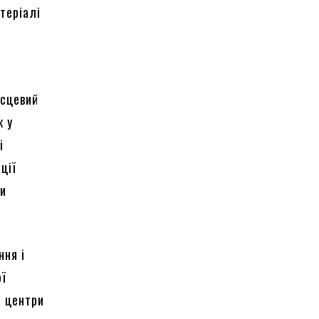
теріалі
ісцевий
ж у
і
ції
ти
ння і
ої
і центри