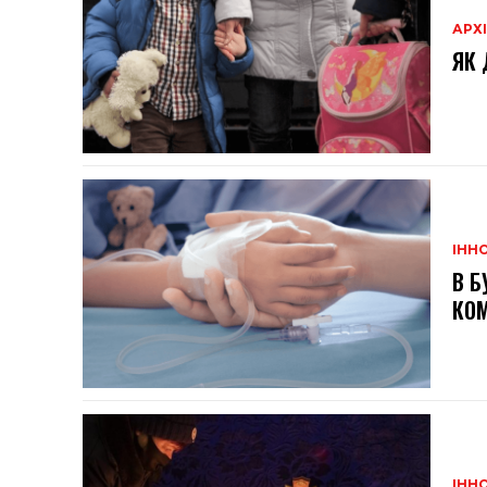
АРХ
ЯК 
ІННО
В Б
КО
ІННО