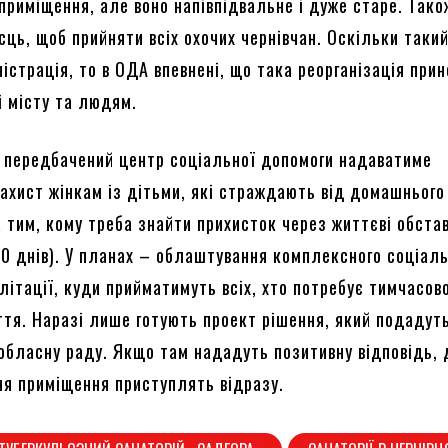
приміщення, але воно напівпідвальне і дуже старе. Тако
сць, щоб прийняти всіх охочих чернівчан. Оскільки таки
істрація, то в ОДА впевнені, що така реорганізація при
і місту та людям.
 передбачений центр соціальної допомоги надаватиме
захист жінкам із дітьми, які страждають від домашнього
а тим, кому треба знайти прихисток через життєві обста
90 днів). У планах – облаштування комплексного соціал
літації, куди прийматимуть всіх, хто потребує тимчасов
ття. Наразі лише готують проект рішення, який подадут
 обласну раду. Якщо там нададуть позитивну відповідь, 
я приміщення приступлять відразу.