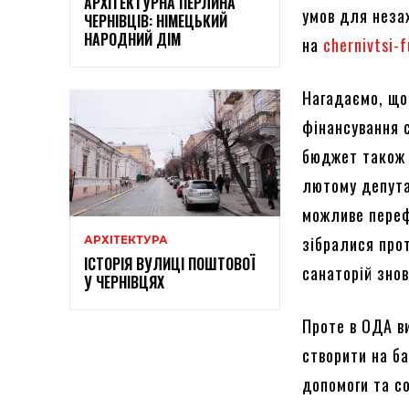
АРХІТЕКТУРНА ПЕРЛИНА
умов для неза
ЧЕРНІВЦІВ: НІМЕЦЬКИЙ
НАРОДНИЙ ДІМ
на
chernivtsi-
Нагадаємо, що
фінансування 
бюджет також 
лютому депута
можливе переф
зібралися прот
АРХІТЕКТУРА
ІСТОРІЯ ВУЛИЦІ ПОШТОВОЇ
санаторій знов
У ЧЕРНІВЦЯХ
Проте в ОДА в
створити на б
допомоги та со