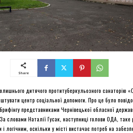
Share
колишнього дитячого протитуберкульозного санаторію «
штувати центр соціальної допомоги. Про це було повід
 брифінгу представниками Чернівецької обласної держав
 За словами Наталії Гусак, наступниці голови ОДА, таке
 і логічним, оскільки у місті вистачає потреб на забез