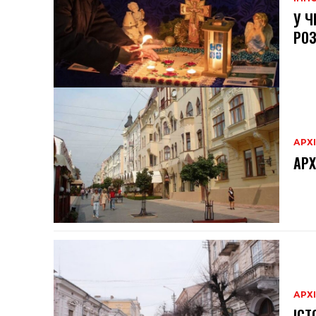
У Ч
РО
АРХ
АРХ
АРХ
ІСТ