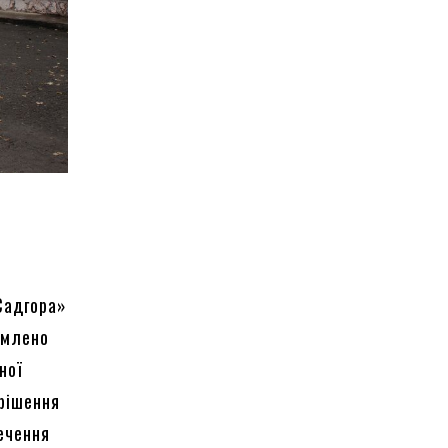
Садгора»
омлено
ної
 рішення
печення