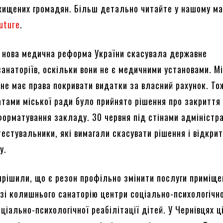
хищених громадян. Більш детально читайте у нашому ма
future
.
 нова медична реформа України скасувала державне
санаторіїв, оскільки вони не є медичними установами. М
не має права покривати видатки за власний рахунок. То
тами міської ради було прийнято рішення про закриття 
орматування закладу. 30 червня під стінами адміністра
естувальники, які вимагали скасувати рішення і відкри
у.
ирішили, що є резон профільно змінити послуги приміще
азі колишнього санаторію центри соціально-психологічн
ціально-психологічної реабілітації дітей. У Чернівцях ц