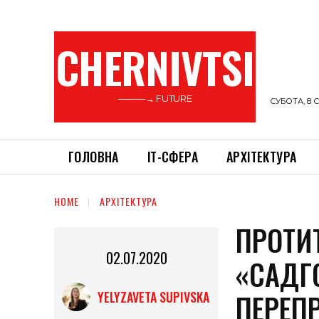
CHERNIVTSI
———→ FUTURE
СУБОТА, 8 С
ГОЛОВНА
ІТ-СФЕРА
АРХІТЕКТУРА
HOME
АРХІТЕКТУРА
ПРОТИ
02.07.2020
«САДГ
ПЕРЕП
YELYZAVETA SUPIVSKA