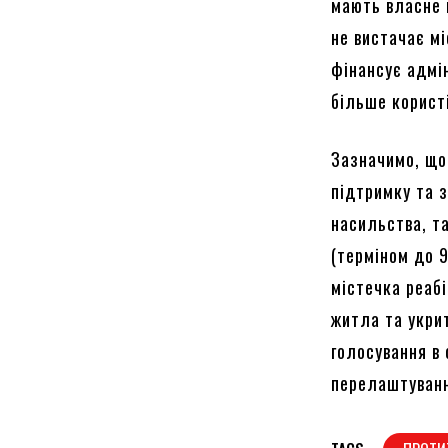
мають власне 
не вистачає мі
фінансує адмін
більше корист
Зазначимо, що
підтримку та 
насильства, т
(терміном до 
містечка реабі
житла та укри
голосування в
перелаштуванн