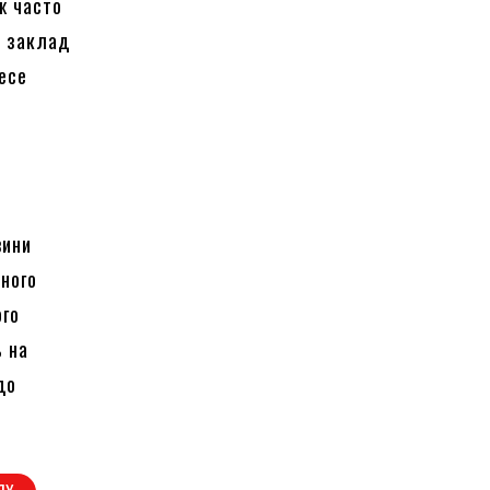
ж часто
й заклад
несе
вини
ьного
ого
ь на
до