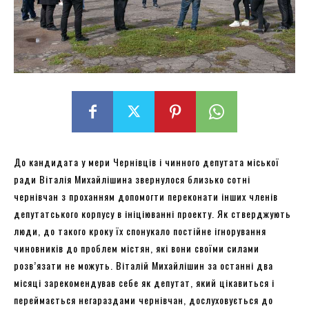
До кандидата у мери Чернівців і чинного депутата міської
ради Віталія Михайлішина звернулося близько сотні
чернівчан з проханням допомогти переконати інших членів
депутатського корпусу в ініціюванні проекту. Як стверджують
люди, до такого кроку їх спонукало постійне ігнорування
чиновників до проблем містян, які вони своїми силами
розв’язати не можуть. Віталій Михайлішин за останні два
місяці зарекомендував себе як депутат, який цікавиться і
переймається негараздами чернівчан, дослуховується до