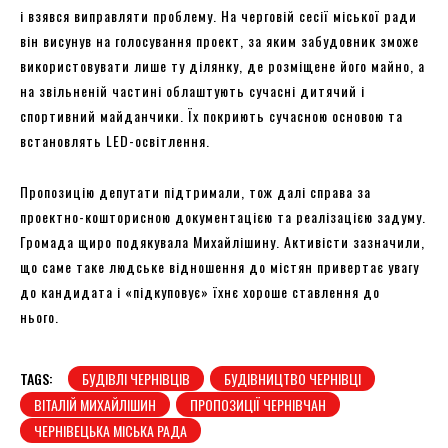
і взявся виправляти проблему. На черговій сесії міської ради
він висунув на голосування проект, за яким забудовник зможе
використовувати лише ту ділянку, де розміщене його майно, а
на звільненій частині облаштують сучасні дитячий і
спортивний майданчики. Їх покриють сучасною основою та
встановлять LED-освітлення.
Пропозицію депутати підтримали, тож далі справа за
проектно-кошторисною документацією та реалізацією задуму.
Громада щиро подякувала Михайлішину. Активісти зазначили,
що саме таке людське відношення до містян привертає увагу
до кандидата і «підкуповує» їхнє хороше ставлення до
нього.
TAGS:
БУДІВЛІ ЧЕРНІВЦІВ
БУДІВНИЦТВО ЧЕРНІВЦІ
ВІТАЛІЙ МИХАЙЛІШИН
ПРОПОЗИЦІЇ ЧЕРНІВЧАН
ЧЕРНІВЕЦЬКА МІСЬКА РАДА