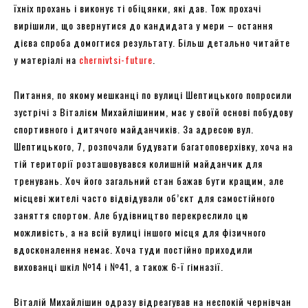
їхніх прохань і виконує ті обіцянки, які дав. Тож прохачі
вирішили, що звернутися до кандидата у мери – остання
дієва спроба домогтися результату. Більш детально читайте
у матеріалі на
chernivtsi-future
.
Питання, по якому мешканці по вулиці Шептицького попросили
зустрічі з Віталієм Михайлішиним, має у своїй основі побудову
спортивного і дитячого майданчиків. За адресою вул.
Шептицького, 7, розпочали будувати багатоповерхівку, хоча на
тій території розташовувався колишній майданчик для
тренувань. Хоч його загальний стан бажав бути кращим, але
місцеві жителі часто відвідували об’єкт для самостійного
заняття спортом. Але будівництво перекреслило цю
можливість, а на всій вулиці іншого місця для фізичного
вдосконалення немає. Хоча туди постійно приходили
вихованці шкіл №14 і №41, а також 6-ї гімназії.
Віталій Михайлішин одразу відреагував на неспокій чернівчан