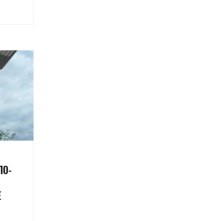
ПО-
Е