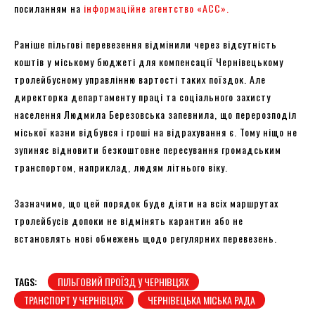
посиланням на
інформаційне агентство «АСС».
Раніше пільгові перевезення відмінили через відсутність
коштів у міському бюджеті для компенсації Чернівецькому
тролейбусному управлінню вартості таких поїздок. Але
директорка департаменту праці та соціального захисту
населення Людмила Березовська запевнила, що перерозподіл
міської казни відбувся і гроші на відрахування є. Тому ніщо не
зупиняє відновити безкоштовне пересування громадським
транспортом, наприклад, людям літнього віку.
Зазначимо, що цей порядок буде діяти на всіх маршрутах
тролейбусів допоки не відмінять карантин або не
встановлять нові обмежень щодо регулярних перевезень.
TAGS:
ПІЛЬГОВИЙ ПРОЇЗД У ЧЕРНІВЦЯХ
ТРАНСПОРТ У ЧЕРНІВЦЯХ
ЧЕРНІВЕЦЬКА МІСЬКА РАДА