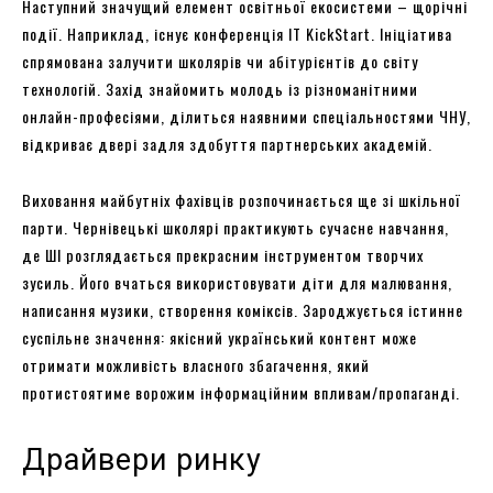
Наступний значущий елемент освітньої екосистеми – щорічні
події. Наприклад, існує конференція IT KickStart. Ініціатива
спрямована залучити школярів чи абітурієнтів до світу
технологій. Захід знайомить молодь із різноманітними
онлайн-професіями, ділиться наявними спеціальностями ЧНУ,
відкриває двері задля здобуття партнерських академій.
Виховання майбутніх фахівців розпочинається ще зі шкільної
парти. Чернівецькі школярі практикують сучасне навчання,
де ШІ розглядається прекрасним інструментом творчих
зусиль. Його вчаться використовувати діти для малювання,
написання музики, створення коміксів. Зароджується істинне
суспільне значення: якісний український контент може
отримати можливість власного збагачення, який
протистоятиме ворожим інформаційним впливам/пропаганді.
Драйвери ринку