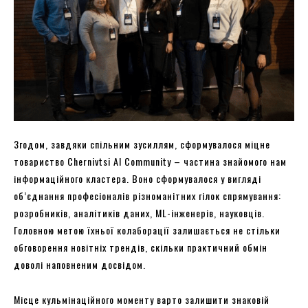
Згодом, завдяки спільним зусиллям, сформувалося міцне
товариство Chernivtsi AI Community – частина знайомого нам
інформаційного кластера. Воно сформувалося у вигляді
об’єднання професіоналів різноманітних гілок спрямування:
розробників, аналітиків даних, ML-інженерів, науковців.
Головною метою їхньої колаборації залишається не стільки
обговорення новітніх трендів, скільки практичний обмін
доволі наповненим досвідом.
Місце кульмінаційного моменту варто залишити знаковій