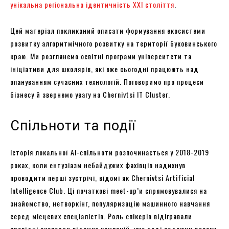
унікальна регіональна ідентичність XXI століття
.
Цей матеріал покликаний описати формування екосистеми
розвитку алгоритмічного розвитку на території буковинського
краю. Ми розглянемо освітні програми університети та
ініціативи для школярів, які вже сьогодні працюють над
опануванням сучасних технологій. Поговоримо про процеси
бізнесу й звернемо увагу на Chernivtsi IT Cluster.
Спільноти та події
Історія локальної AI-спільноти розпочинається у 2018-2019
роках, коли ентузіазм небайдужих фахівців надихнув
проводити перші зустрічі, відомі як Chernivtsi Artificial
Intelligence Club. Ці початкові meet-up’и спрямовувалися на
знайомство, нетворкінг, популяризацію машинного навчання
серед місцевих спеціалістів. Роль спікерів відігравали
провідні експерти відомих компаній, уже тоді задаючи високу