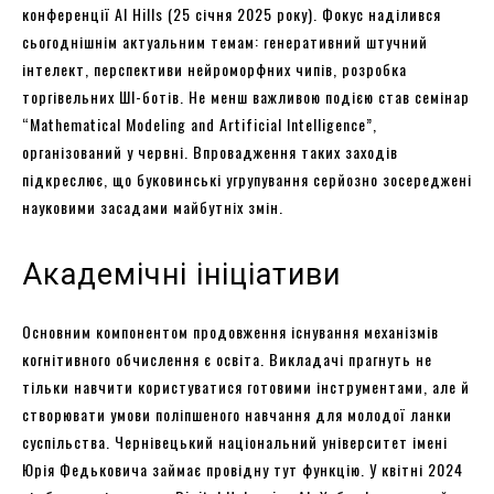
конференції AI Hills (25 січня 2025 року). Фокус наділився
сьогоднішнім актуальним темам: генеративний штучний
інтелект, перспективи нейроморфних чипів, розробка
торгівельних ШІ-ботів. Не менш важливою подією став семінар
“Mathematical Modeling and Artificial Intelligence”,
організований у червні. Впровадження таких заходів
підкреслює, що буковинські угрупування серйозно зосереджені
науковими засадами майбутніх змін.
Академічні ініціативи
Основним компонентом продовження існування механізмів
когнітивного обчислення є освіта. Викладачі прагнуть не
тільки навчити користуватися готовими інструментами, але й
створювати умови поліпшеного навчання для молодої ланки
суспільства. Чернівецький національний університет імені
Юрія Федьковича займає провідну тут функцію. У квітні 2024