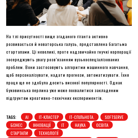
На тлі присутності вище згаданого гіганта активно
розвивається й новаторська галузь, представлена багатьма
стартапами. Ці невеликі, проте надзвичайно гнучкі корпорації
зосереджують увагу розв’язанням вузькоспеціалізованих
проблем. Вони застосовують алгоритми машинного навчання,
щоб персоналізувати, надати прогнози, автоматизувати. Їхня
праця ще не здобула досить високої популярності. Однак
буковинська перлина уже може похвалитися закладеним
підґрунтям креативно-технічних експериментів.
TAGS:
AI
IT-КЛАСТЕР
IT-СПІЛЬНОТА.
SOFTSERVE
БІЗНЕС
ІННОВАЦІЇ
ІТ
НАУКА
ОСВІТА
СТАРТАПИ
ТЕХНОЛОГІЇ