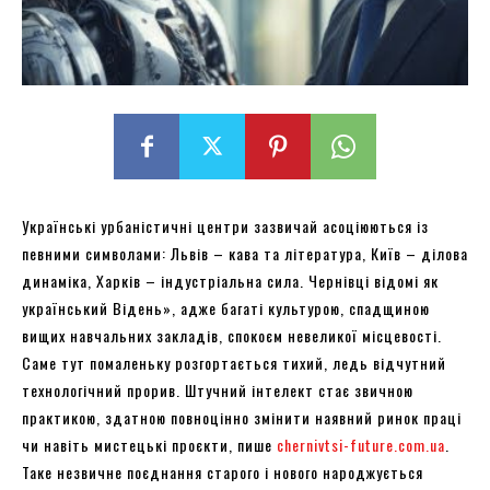
Українські урбаністичні центри зазвичай асоціюються із
певними символами: Львів – кава та література, Київ – ділова
динаміка, Харків – індустріальна сила. Чернівці відомі як
український Відень», адже багаті культурою, спадщиною
вищих навчальних закладів, спокоєм невеликої місцевості.
Саме тут помаленьку розгортається тихий, ледь відчутний
технологічний прорив. Штучний інтелект стає звичною
практикою, здатною повноцінно змінити наявний ринок праці
чи навіть мистецькі проєкти, пише
chernivtsi-future.com.ua
.
Таке незвичне поєднання старого і нового народжується