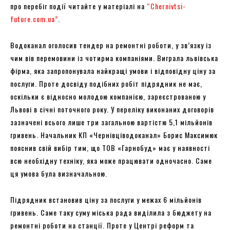
про перебіг події читайте у матеріалі на
“Chernivtsi-
future.com.ua”
.
Водоканал оголосив тендер на ремонтні роботи, у зв’язку із
чим вів перемовини із чотирма компаніями. Виграла львівська
фірма, яка запропонувала найкращі умови і відповідну ціну за
послуги. Проте досвіду подібних робіт підрядник не має,
оскільки є відносно молодою компанією, зареєстрованою у
Львові в січні поточного року. У переліку виконаних договорів
зазначені всього лише три загальною вартістю 5,1 мільйонів
гривень. Начальник КП «Чернівціводоканал» Борис Максимюк
пояснив свій вибір тим, що ТОВ «Гарнобуд» має у наявності
всю необхідну техніку, яка може працювати одночасно. Саме
ця умова була визначальною.
Підрядник встановив ціну за послуги у межах 6 мільйонів
гривень. Саме таку суму міська рада виділила з бюджету на
ремонтні роботи на станції. Проте у Центрі реформ та