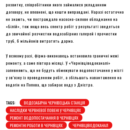
розвитку, співробітники якого займалися укладанням
договору, не впевнені, що кошти виправдані. Наразі остаточно
не знають, чи постраждало насосно-силове обладнання на
«Білій», тож якщо весь спектр робіт у результаті зведеться
до звичайної розчистки водозабірних галерей і прочистки
труб, 6 мільйонів витратять дарма.
У всякому разі, фірма-виконавець встановила граничні межі
ремонту, а саме півтора місяці. У «Чернівціводоканалі»
запевняють, що не будуть обмежувати водопостачання у місті
у зв’язку із проведенням робіт, а збільшать навантаження на
водогін на Попова, що забирає воду з Дністра.
TAGS:
ВОДОЗАБІРНА ЧЕРНІВЕЦЬКА СТАНЦІЯ
НАСЛІДКИ ЧЕРВНЕВОЇ ПОВЕНІ У ЧЕРНІВЦЯХ
РЕМОНТ ВОДОПОСТАЧАННЯ В ЧЕРНІВЦЯХ
РЕМОНТНІ РОБОТИ В ЧЕРНІВЦЯХ
ЧЕРНІВЦІВОДОКАНАЛ