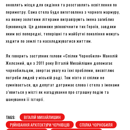
оновлять місця для сидіння та розставлять освітлення по
периметру. Сама стела буде виготовлена з чорного мармуру,
на якому золотими літерами вигравірують імена загиблих
буковинців. Це допоможе увіковічнити тих Героїв, завдяки
яким всі попередні, теперішні та майбутні покоління можуть
ходити по землі та насолоджуватися життям.
Як говорить заступник голови «Спілки Чорнобиля» Манолій
Желєзний, ще з 2011 року Віталій Михайлішин допомагає
чорнобильцям, звертає увагу на їхні проблеми, висвітлює
потреби людей у міській раді. Тож ніхто зі спілки не
сумнівається, що депутат дотримає слова і стела з іменами
з’явиться у місті як нагадування про страшну подію та
шанування її історії.
TAGS:
ВІТАЛІЙ МИХАЙЛИШИН
РУЙНВАННЯ АРХІТЕКТУРИ ЧЕРНІВЦІВ
СПІЛКА ЧОРНОБИЛЯ