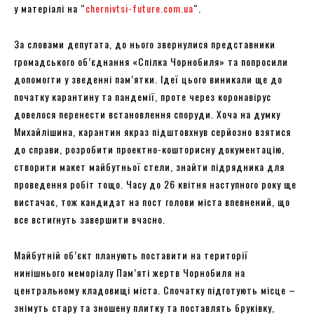
у матеріалі на “
chernivtsi-future.com.ua
“.
За словами депутата, до нього звернулися представники
громадського об’єднання «Спілка Чорнобиля» та попросили
допомогти у зведенні пам’ятки. Ідеї цього виникали ще до
початку карантину та пандемії, проте через коронавірус
довелося перенести встановлення споруди. Хоча на думку
Михайлішина, карантин якраз підштовхнув серйозно взятися
до справи, розробити проектно-кошторисну документацію,
створити макет майбутньої стели, знайти підрядника для
проведення робіт тощо. Часу до 26 квітня наступного року ще
вистачає, тож кандидат на пост голови міста впевнений, що
все встигнуть завершити вчасно.
Майбутній об’єкт планують поставити на території
нинішнього меморіалу Пам’яті жертв Чорнобиля на
центральному кладовищі міста. Спочатку підготують місце –
знімуть стару та зношену плитку та поставлять бруківку,