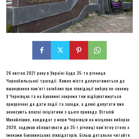
26 квітня 2021 року в Україні буде 35-та річниця
Чорнобильської трагедії. Кожне місто долучатиметься до
вшанування пам’яті загиблих при ліквідації вибуху по-своєму.
У Чернівцях та на Буковині зокрема теж відбуватимуться
приурочені до дати події та заходи, а деякі депутати вже
анонсують власні ініціативи з цього приводу. Віталій
Михайлішин, кандидат у мери Чернівців на місцевих виборах
2020, задумав облаштувати до 35-ї річниці пам’ятну стелу з
іменами буковинських ліквідаторів. Більш детально читайте