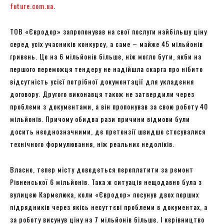
future.com.ua
.
ТОВ «Євродор» запропонував на свої послуги найбільшу ціну
серед усіх учасників конкурсу, а саме – майже 45 мільйонів
гривень. Це на 6 мільйонів більше, ніж могло бути, якби на
першого переможця тендеру не надійшла скарга про нібито
відсутність усієї потрібної документації для укладення
договору. Другого виконавця також не затвердили через
проблеми з документами, а він пропонував за свою роботу 40
мільйонів. Причому обидва рази причини відмови були
досить неоднозначними, де претензії швидше стосувалися
технічного формулювання, ніж реальних недоліків.
Власне, тепер місту доведеться переплатити за ремонт
Рівненської 6 мільйонів. Така ж ситуація нещодавно була з
вулицею Кармелюка, коли «Євродор» посунув двох перших
підрядників через якісь несуттєві проблеми в документах, а
за роботу висунув ціну на 7 мільйонів більше. І керівництво