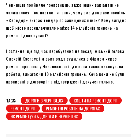
Чернівців прийняло пропозицію, адже інших варіантів не
залишалося. Тож постає питання, чому вже два рази поспіль
«Євродор» виграє тендер по завищених цінах? Кому вигідно,
щоб місто переплачувало майже 14 мільйонів гривень на
ремонті двох вулиці?
І останнє: ще під час перебування на посаді міський голова
Олексій Каспрук і міська рада судилися з фірмою через
ремонт проспекту Незалежності, де вона також виконувала
роботи, вимагаючи 18 мільйонів гривень. Хоча вони не були
прописані в договорі та підтверджені документально.
TAGS:
ДОРОГИ В ЧЕРНІВЦЯХ
КОШТИ НА РЕМОНТ ДОРІГ
РЕМОНТ ДОРІГ
РЕМОНТНІ РОБОТИ НА ДОРОГАХ
ЯК РЕМОНТУЮТЬ ДОРОГИ В ЧЕРНІВЦЯХ