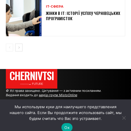
ІТ-СФЕРА
ЖІНКИ В ІТ: ІСТОРІЇ УСПІХУ ЧЕРНІВЕЦЬКИХ
ПРОГРАМІСТОК
CHERNIVTSI
———→ FUTURE
© Усі права захищено. Цитування — з активним посиланням.
Видання входить до
медіа-групи MistoOnline
Мы используем куки для наилучшего представления
нашего сайта. Если Вы продолжите использовать сайт, мы
АВТОРИ
РЕКЛАМА НА САЙТІ
будем считать что Вас это устраивает.
Ок