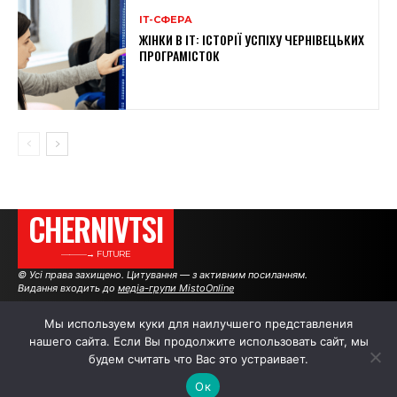
ІТ-СФЕРА
ЖІНКИ В ІТ: ІСТОРІЇ УСПІХУ ЧЕРНІВЕЦЬКИХ
ПРОГРАМІСТОК
CHERNIVTSI
———→ FUTURE
© Усі права захищено. Цитування — з активним посиланням.
Видання входить до
медіа-групи MistoOnline
Мы используем куки для наилучшего представления
нашего сайта. Если Вы продолжите использовать сайт, мы
АВТОРИ
РЕКЛАМА НА САЙТІ
будем считать что Вас это устраивает.
Ок