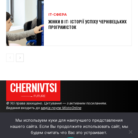
ІТ-СФЕРА
ЖІНКИ В ІТ: ІСТОРІЇ УСПІХУ ЧЕРНІВЕЦЬКИХ
ПРОГРАМІСТОК
CHERNIVTSI
———→ FUTURE
© Усі права захищено. Цитування — з активним посиланням.
Видання входить до
медіа-групи MistoOnline
Мы используем куки для наилучшего представления
нашего сайта. Если Вы продолжите использовать сайт, мы
АВТОРИ
РЕКЛАМА НА САЙТІ
будем считать что Вас это устраивает.