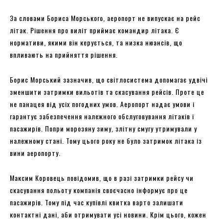
За словами Бориса Морського, аеропорт не випускає на рейс
літак. Рішення про виліт приймає командир літака. Є
нормативи, якими він керується, та низка нюансів, що
впливають на прийняття рішення.
Борис Морський зазначив, що світлосистема допомагає удвічі
зменшити затримки вильотів та скасування рейсів. Проте це
не панацея від усіх погодних умов. Аеропорт надає умови і
гарантує забезпечення належного обслуговування літаків і
пасажирів. Попри морозяну зиму, злітну смугу утримували у
належному стані. Тому цього року не було затримок літака із
вини аеропорту.
Максим Коровець повідомив, що в разі затримки рейсу чи
скасування польоту компанія своєчасно інформує про це
пасажирів. Тому під час купівлі квитка варто залишати
контактні дані, аби отримувати усі новини. Крім цього, кожен