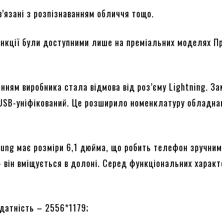
ов’язані з розпізнаванням обличчя тощо.
ункції були доступними лише на преміальних моделях П
нням виробника стала відмова від роз’єму Lightning. За
 USB-уніфікований. Це розширило номенклатуру обладна
sung має розміри 6,1 дюйма, що робить телефон зручним
– він вміщується в долоні. Серед функціональних харак
датність – 2556*1179;