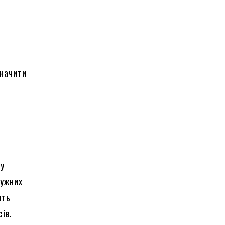
значити
 у
тужних
ить
ів.