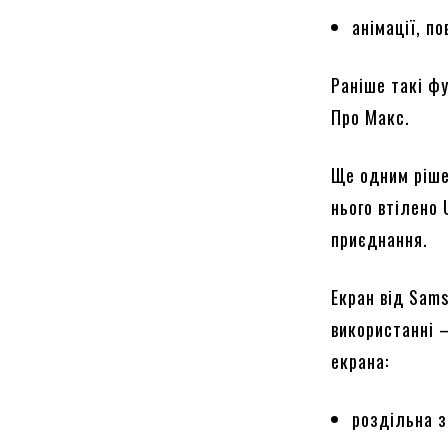
анімації, п
Раніше такі ф
Про Макс.
Ще одним ріше
нього втілено
приєднання.
Екран від Sam
використанні 
екрана:
роздільна з