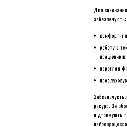
Для виконання
забезпечують:
комфортні п
роботу з те
працівників;
перегляд фі
прослуховув
Забезпечуєтьс
ресурс. За обр
підтримують т
нейропроцессо