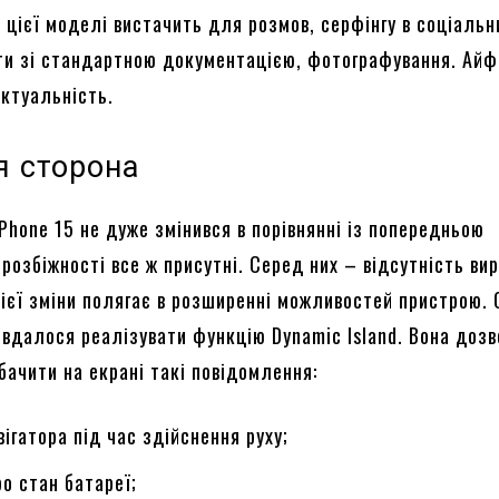
 цієї моделі вистачить для розмов, серфінгу в соціальн
ти зі стандартною документацією, фотографування. Айфо
актуальність.
я сторона
Phone 15 не дуже змінився в порівнянні із попередньою
озбіжності все ж присутні. Серед них – відсутність вир
цієї зміни полягає в розширенні можливостей пристрою. 
у вдалося реалізувати функцію Dynamic Island. Вона доз
бачити на екрані такі повідомлення:
вігатора під час здійснення руху;
ро стан батареї;