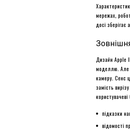
Характеристик
мережах, робо
досі зберігає 
Зовнішн
Дизайн Apple I
моделлю. Але р
камеру. Сенс 
замість виріз
користувачеві 
підказки на
відомості п