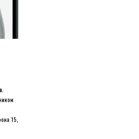
в.
зником
она 15,