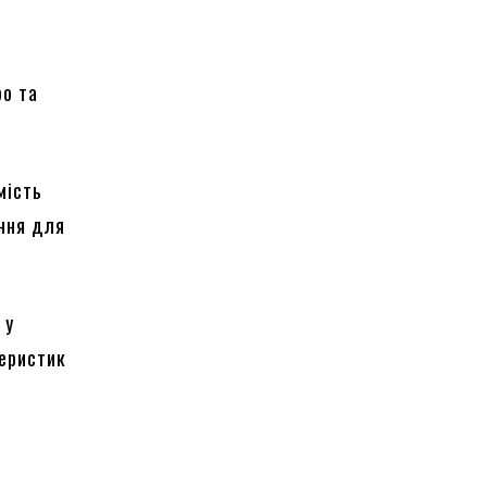
ро та
мість
ння для
 у
теристик