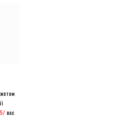
джетом
ії
15/
вас