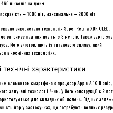
 460 пікселів на дюйм;
яскравість – 1000 ніт, максимальна – 2000 ніт.
 екрана використана технологія Super Retina XDR OLED.
ло витримує падіння навіть із 3 метрів. Також варто за
уса. Його виготовляють із титанового сплаву, який
ся в космічних технологіях.
 технічні характеристики
чим елементом смартфона є процесор Apple A 16 Bionic,
кого залучені технології 4-нм. У його конструкції є 2 по
користовуються для складних обчислень. Від них залеж
ність ігор у застосунках, що потребують великих ресурс