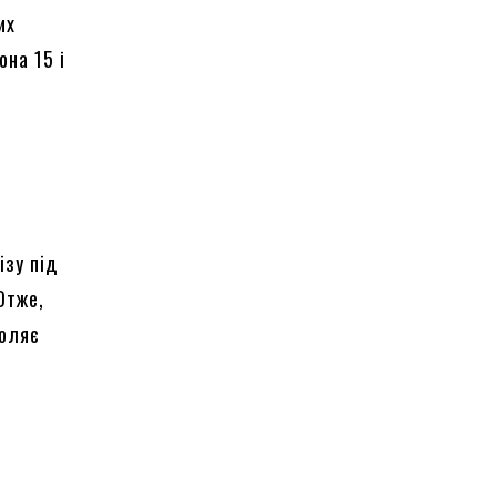
их
на 15 і
ізу під
Отже,
воляє