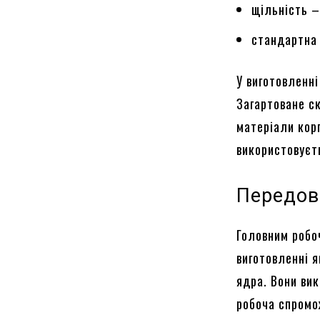
щільність –
стандартна 
У виготовленні
Загартоване ск
матеріали корп
використовуєть
Передові
Головним робо
виготовленні я
ядра. Вони ви
робоча спромож