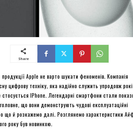
Share
 продукції Apple не варто шукати феноменів. Компанія
сну цифрову техніку, яка надійно служить упродовж рокі
 стосується IPhone. Легендарні смартфони стали пока
 головне, що вони демонструють чудові експлуатаційні
ро що й розкажемо далі. Розглянемо характеристики Айф
ого року був новинкою.