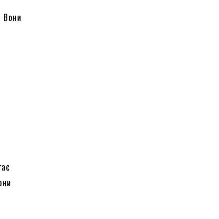
. Вони
гає
они