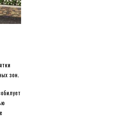
ятки
ных зон.
зобилует
ью
е