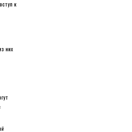
оступ к
из них
огут
е
ой