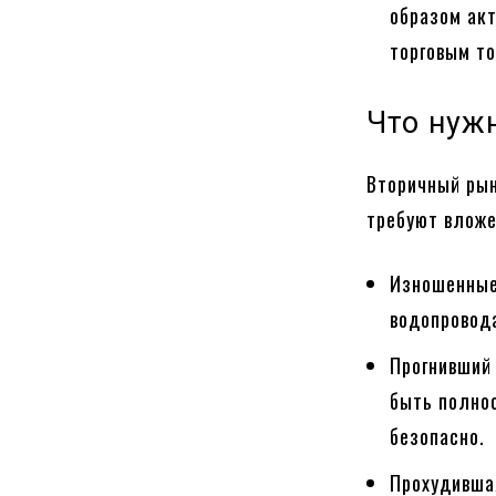
образом ак
торговым т
Что нуж
Вторичный рын
требуют вложе
Изношенные
водопровода
Прогнивший
быть полно
безопасно.
Прохудивша