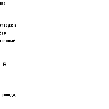
чие
оттедж в
Это
ственный
 в
провода,