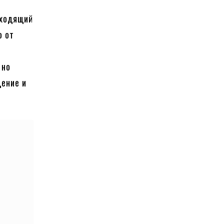
дходящий
о от
 но
дение и