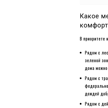
Какое м
комфор
В приоритете 
Рядом с ле
зеленой зон
дома можно
Рядом с тр
федеральной
дождей добр
Рядом с де