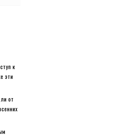
ступ к
же эти
али от
осенних
ным