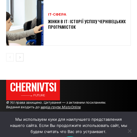
ІТ-СФЕРА
ЖІНКИ В ІТ: ІСТОРІЇ УСПІХУ ЧЕРНІВЕЦЬКИХ
ПРОГРАМІСТОК
CHERNIVTSI
———→ FUTURE
© Усі права захищено. Цитування — з активним посиланням.
Видання входить до
медіа-групи MistoOnline
Мы используем куки для наилучшего представления
нашего сайта. Если Вы продолжите использовать сайт, мы
АВТОРИ
РЕКЛАМА НА САЙТІ
будем считать что Вас это устраивает.