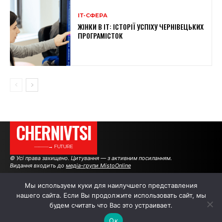
ІТ-СФЕРА
ЖІНКИ В ІТ: ІСТОРІЇ УСПІХУ ЧЕРНІВЕЦЬКИХ
ПРОГРАМІСТОК
CHERNIVTSI
———→ FUTURE
© Усі права захищено. Цитування — з активним посиланням.
Видання входить до
медіа-групи MistoOnline
Мы используем куки для наилучшего представления
нашего сайта. Если Вы продолжите использовать сайт, мы
АВТОРИ
РЕКЛАМА НА САЙТІ
будем считать что Вас это устраивает.
Ок