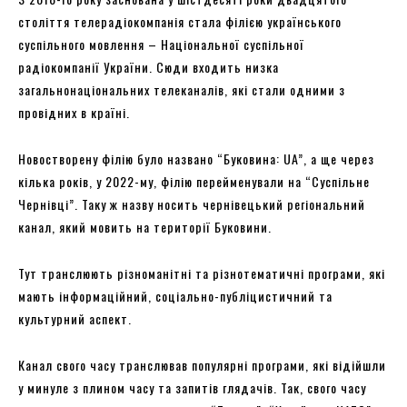
століття телерадіокомпанія стала філією українського
суспільного мовлення – Національної суспільної
радіокомпанії України. Сюди входить низка
загальнонаціональних телеканалів, які стали одними з
провідних в країні.
Новостворену філію було названо “Буковина: UA”, а ще через
кілька років, у 2022-му, філію перейменували на “Суспільне
Чернівці”. Таку ж назву носить чернівецький регіональний
канал, який мовить на території Буковини.
Тут транслюють різноманітні та різнотематичні програми, які
мають інформаційний, соціально-публіцистичний та
культурний аспект.
Канал свого часу транслював популярні програми, які відійшли
у минуле з плином часу та запитів глядачів. Так, свого часу