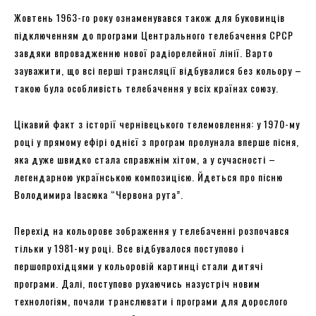
Жовтень 1963-го року ознаменувався також для буковинців
підключенням до програми Центрального телебачення СРСР
завдяки впровадженню нової радіорелейної лінії. Варто
зауважити, що всі перші трансляції відбувалися без кольору –
такою була особливість телебачення у всіх країнах союзу.
Цікавий факт з історії чернівецького телемовлення: у 1970-му
році у прямому ефірі однієї з програм пролунала вперше пісня,
яка дуже швидко стала справжнім хітом, а у сучасності –
легендарною українською композицією. Йдеться про пісню
Володимира Івасюка “Червона рута”.
Перехід на кольорове зображення у телебаченні розпочався
тільки у 1981-му році. Все відбувалося поступово і
першопрохідцями у кольоровій картинці стали дитячі
програми. Далі, поступово рухаючись назустріч новим
технологіям, почали транслювати і програми для дорослого