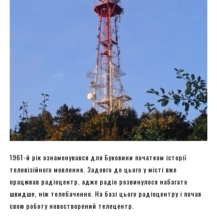
1961-й рік ознаменувався для Буковини початком історії
телевізійного мовлення. Задовго до цього у місті вже
працював радіоцентр, адже радіо розвинулося набагато
швидше, ніж телебачення. На базі цього радіоцентру і почав
свою роботу новостворений телецентр.