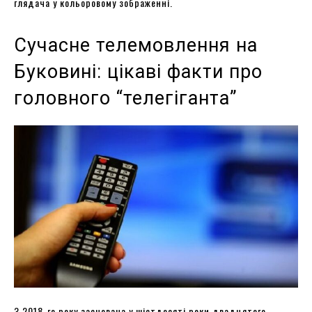
глядача у кольоровому зображенні.
Сучасне телемовлення на
Буковині: цікаві факти про
головного “телегіганта”
З 2018-го року заснована у шістдесяті роки двадцятого