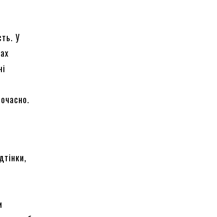
ть. У
тах
ні
ночасно.
дтінки,
и