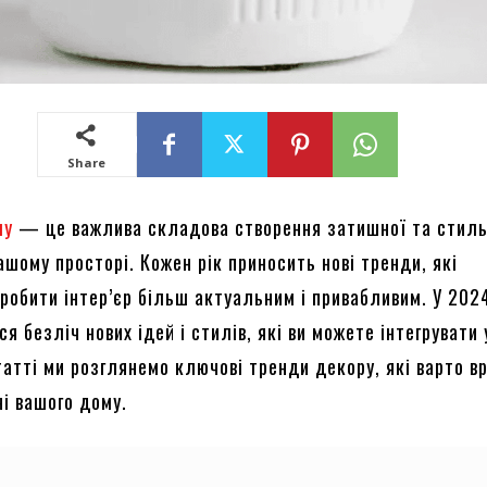
Share
му
— це важлива складова створення затишної та стиль
шому просторі. Кожен рік приносить нові тренди, які
робити інтер’єр більш актуальним і привабливим. У 20
ся безліч нових ідей і стилів, які ви можете інтегрувати 
татті ми розглянемо ключові тренди декору, які варто в
і вашого дому.