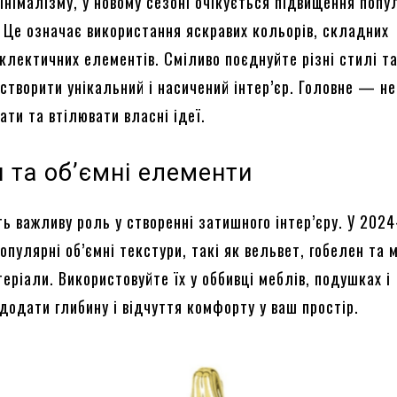
інімалізму, у новому сезоні очікується підвищення попу
 Це означає використання яскравих кольорів, складних
еклектичних елементів. Сміливо поєднуйте різні стилі т
створити унікальний і насичений інтер’єр. Головне — н
ти та втілювати власні ідеї.
 та об’ємні елементи
ть важливу роль у створенні затишного інтер’єру. У 202
опулярні об’ємні текстури, такі як вельвет, гобелен та м
еріали. Використовуйте їх у оббивці меблів, подушках і
додати глибину і відчуття комфорту у ваш простір.