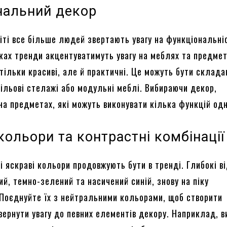
нальний декор
іті все більше людей звертають увагу на функціональніс
ах тренди акцентуватимуть увагу на меблях та предме
 тільки красиві, але й практичні. Це можуть бути склада
цільові стелажі або модульні меблі. Вибираючи декор,
на предметах, які можуть виконувати кілька функцій од
кольори та контрастні комбінації
і яскраві кольори продовжують бути в тренді. Глибокі ві
ий, темно-зелений та насичений синій, знову на піку
 Поєднуйте їх з нейтральними кольорами, щоб створити
вернути увагу до певних елементів декору. Наприклад, в