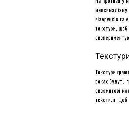
На противагу м
максималізму.
візерунків та 
текстури, щоб 
експериментува
Текстури
Текстури граю
роках будуть п
оксамитові мат
текстилі, щоб 