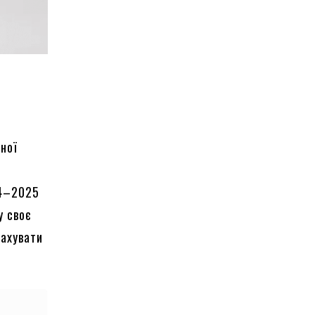
ної
24–2025
у своє
рахувати