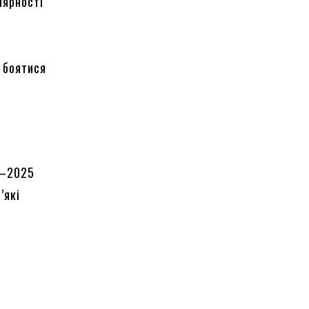
лярності
а
е боятися
4–2025
’які