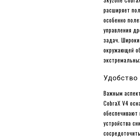
Skyzone Cobra
расширяет пол
особенно поле
управления др
задач. Широки
окружающей об
экстремальных
Удобство
Важным аспект
CobraX V4 осн
обеспечивают 
устройства сн
сосредоточить