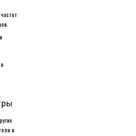
 частот
нов.
я
 в
гры
ругих
теля в