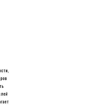
ости,
оров
ть
елей
агает