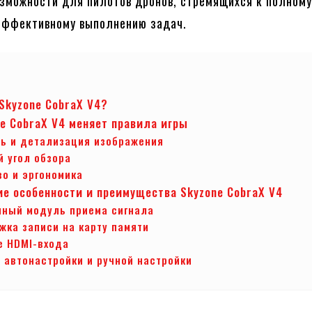
зможности для пилотов дронов, стремящихся к полном
эффективному выполнению задач.
 Skyzone CobraX V4?
ne CobraX V4 меняет правила игры
ть и детализация изображения
 угол обзора
о и эргономика
ие особенности и преимущества Skyzone CobraX V4
нный модуль приема сигнала
ка записи на карту памяти
е HDMI-входа
 автонастройки и ручной настройки