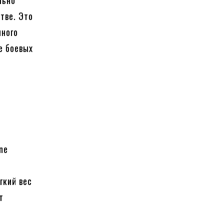
льно
тве. Это
чного
е боевых
ne
гкий вес
т