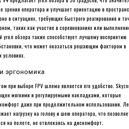
X V4 предлагает угол обзора в 50 градусов, что значите
е зрения оператора и улучшает ориентацию в пространс
зно в ситуациях, требующих быстрого реагирования и то
оном, таких как участие в соревнованиях или выполнени
й угол обзора также способствует лучшему восприятию
становки, что может оказаться решающим фактором в
 условиях.
 и эргономика
ом при выборе FPV шлема является его удобство. Skyzo
ащен мягкими и регулируемыми накладками, которые
комфорт даже при продолжительном использовании. Ле
ижает нагрузку на голову и шею оператора, что позволяе
ся на полете, не отвлекаясь на дискомфорт.