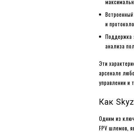
максимально
Встроенный
и протоколо
Поддержка з
анализа пол
Эти характери
арсенале любо
управлении и 
Как Sky
Одним из ключ
FPV шлемов, я