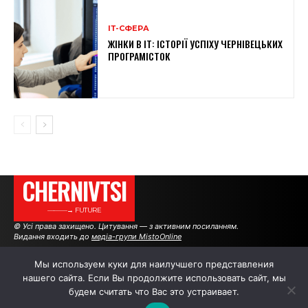
ІТ-СФЕРА
ЖІНКИ В ІТ: ІСТОРІЇ УСПІХУ ЧЕРНІВЕЦЬКИХ
ПРОГРАМІСТОК
CHERNIVTSI
———→ FUTURE
© Усі права захищено. Цитування — з активним посиланням.
Видання входить до
медіа-групи MistoOnline
Мы используем куки для наилучшего представления
нашего сайта. Если Вы продолжите использовать сайт, мы
АВТОРИ
РЕКЛАМА НА САЙТІ
будем считать что Вас это устраивает.