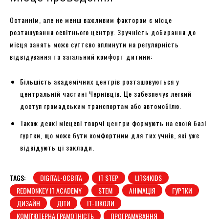
Останнім, але не менш важливим фактором є місце
розташування освітнього центру. Зручність добирання до
місця занять може суттєво вплинути на регулярність
відвідування та загальний комфорт дитини:
Більшість академічних центрів розташовуються у
центральній частині Чернівців. Це забезпечує легкий
доступ громадським транспортам або автомобілю.
Також деякі місцеві творчі центри формують на своїй базі
гуртки, що може бути комфортним для тих учнів, які уже
відвідують ці заклади.
TAGS:
DIGITAL-ОСВІТА
IT STEP
LITS4KIDS
REDMONKEY IT ACADEMY
STEM
АНІМАЦІЯ
ГУРТКИ
ДИЗАЙН
ДІТИ
ІТ-ШКОЛИ
КОМП'ЮТЕРНА ГРАМОТНІСТЬ
ПРОГРАМУВАННЯ