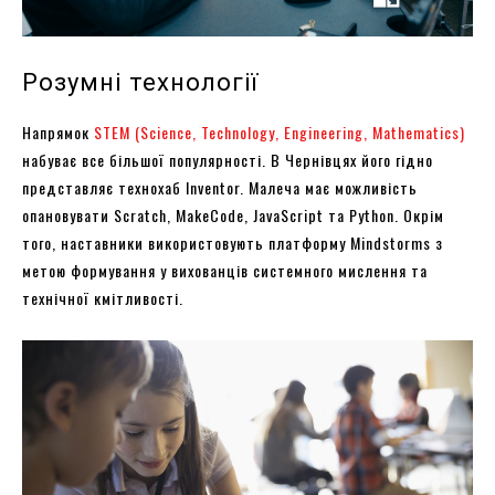
Розумні технології
Напрямок
STEM (Science, Technology, Engineering, Mathematics)
набуває все більшої популярності. В Чернівцях його гідно
представляє технохаб Inventor. Малеча має можливість
опановувати Scratch, MakeCode, JavaScript та Python. Окрім
того, наставники використовують платформу Mindstorms з
метою формування у вихованців системного мислення та
технічної кмітливості.