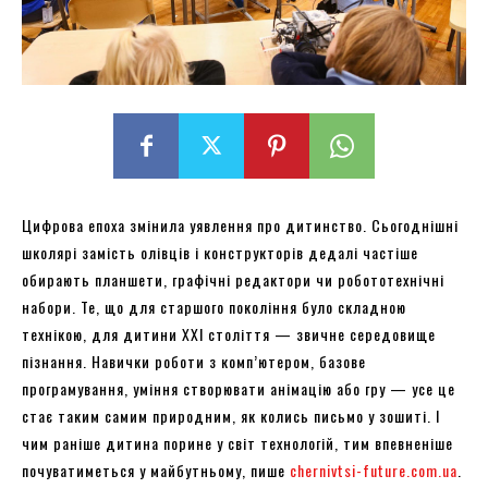
Цифрова епоха змінила уявлення про дитинство. Сьогоднішні
школярі замість олівців і конструкторів дедалі частіше
обирають планшети, графічні редактори чи робототехнічні
набори. Те, що для старшого покоління було складною
технікою, для дитини XXI століття — звичне середовище
пізнання. Навички роботи з комп’ютером, базове
програмування, уміння створювати анімацію або гру — усе це
стає таким самим природним, як колись письмо у зошиті. І
чим раніше дитина порине у світ технологій, тим впевненіше
почуватиметься у майбутньому, пише
chernivtsi-future.com.ua
.