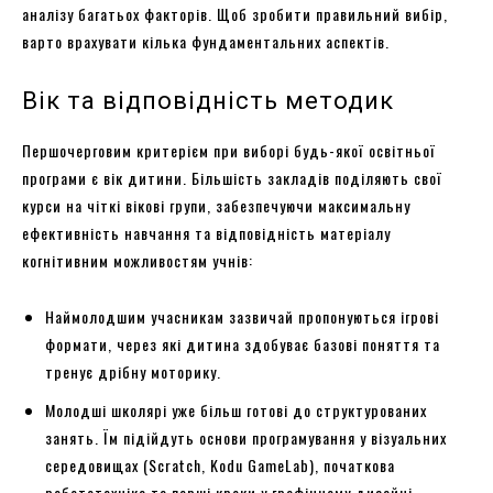
аналізу багатьох факторів. Щоб зробити правильний вибір,
варто врахувати кілька фундаментальних аспектів.
Вік та відповідність методик
Першочерговим критерієм при виборі будь-якої освітньої
програми є вік дитини. Більшість закладів поділяють свої
курси на чіткі вікові групи, забезпечуючи максимальну
ефективність навчання та відповідність матеріалу
когнітивним можливостям учнів:
Наймолодшим учасникам зазвичай пропонуються ігрові
формати, через які дитина здобуває базові поняття та
тренує дрібну моторику.
Молодші школярі уже більш готові до структурованих
занять. Їм підійдуть основи програмування у візуальних
середовищах (Scratch, Kodu GameLab), початкова
робототехніка та перші кроки у графічному дизайні.