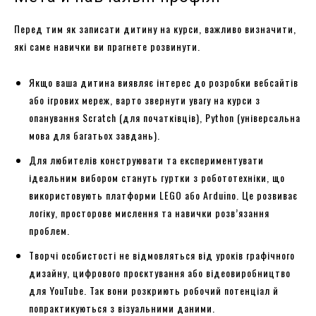
Перед тим як записати дитину на курси, важливо визначити,
які саме навички ви прагнете розвинути.
Якщо ваша дитина виявляє інтерес до розробки вебсайтів
або ігрових мереж, варто звернути увагу на курси з
опанування Scratch (для початківців), Python (універсальна
мова для багатьох завдань).
Для любителів конструювати та експериментувати
ідеальним вибором стануть гуртки з робототехніки, що
використовують платформи LEGO або Arduino. Це розвиває
логіку, просторове мислення та навички розв’язання
проблем.
Творчі особистості не відмовляться від уроків графічного
дизайну, цифрового проєктування або відеовиробництво
для YouTube. Так вони розкриють робочий потенціал й
попрактикуються з візуальними даними.