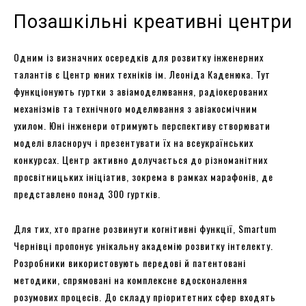
Позашкільні креативні центри
Одним із визначних осередків для розвитку інженерних
талантів є Центр юних техніків ім. Леоніда Каденюка. Тут
функціонують гуртки з авіамоделювання, радіокерованих
механізмів та технічного моделювання з авіакосмічним
ухилом. Юні інженери отримують перспективу створювати
моделі власноруч і презентувати їх на всеукраїнських
конкурсах. Центр активно долучається до різноманітних
просвітницьких ініціатив, зокрема в рамках марафонів, де
представлено понад 300 гуртків.
Для тих, хто прагне розвинути когнітивні функції, Smartum
Чернівці пропонує унікальну академію розвитку інтелекту.
Розробники використовують передові й патентовані
методики, спрямовані на комплексне вдосконалення
розумових процесів. До складу пріоритетних сфер входять