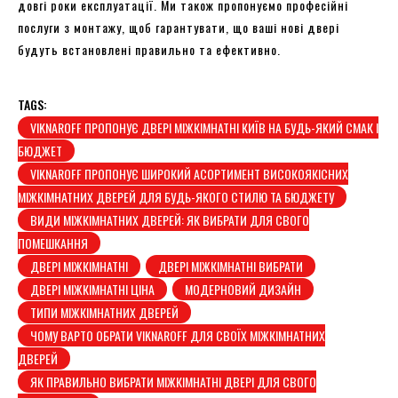
довгі роки експлуатації. Ми також пропонуємо професійні
послуги з монтажу, щоб гарантувати, що ваші нові двері
будуть встановлені правильно та ефективно.
TAGS:
VIKNAROFF ПРОПОНУЄ ДВЕРІ МІЖКІМНАТНІ КИЇВ НА БУДЬ-ЯКИЙ СМАК І
БЮДЖЕТ
VIKNAROFF ПРОПОНУЄ ШИРОКИЙ АСОРТИМЕНТ ВИСОКОЯКІСНИХ
МІЖКІМНАТНИХ ДВЕРЕЙ ДЛЯ БУДЬ-ЯКОГО СТИЛЮ ТА БЮДЖЕТУ
ВИДИ МІЖКІМНАТНИХ ДВЕРЕЙ: ЯК ВИБРАТИ ДЛЯ СВОГО
ПОМЕШКАННЯ
ДВЕРІ МІЖКІМНАТНІ
ДВЕРІ МІЖКІМНАТНІ ВИБРАТИ
ДВЕРІ МІЖКІМНАТНІ ЦІНА
МОДЕРНОВИЙ ДИЗАЙН
ТИПИ МІЖКІМНАТНИХ ДВЕРЕЙ
ЧОМУ ВАРТО ОБРАТИ VIKNAROFF ДЛЯ СВОЇХ МІЖКІМНАТНИХ
ДВЕРЕЙ
ЯК ПРАВИЛЬНО ВИБРАТИ МІЖКІМНАТНІ ДВЕРІ ДЛЯ СВОГО