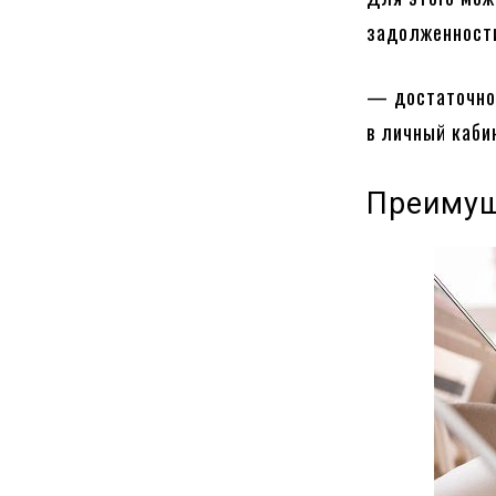
задолженност
— достаточно 
в личный каби
Преимущ