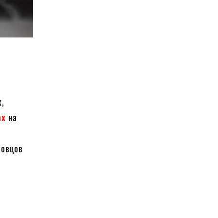
к,
ах
на
новцов