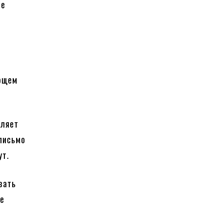
се
ующем
вляет
письмо
ут.
зать
ые