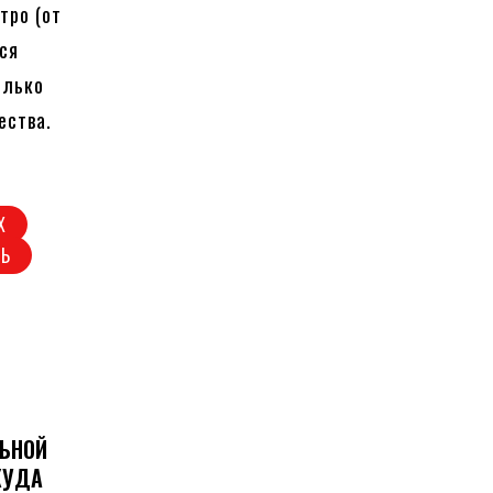
тро (от
тся
олько
ества.
Х
ТЬ
ЛЬНОЙ
КУДА