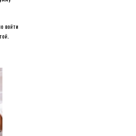
о войти
той.