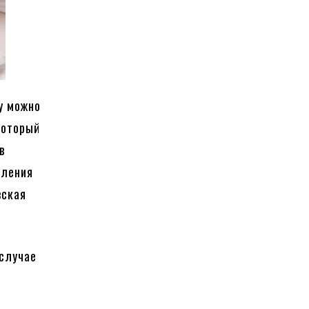
у можно
который
в
мления
вская
 случае