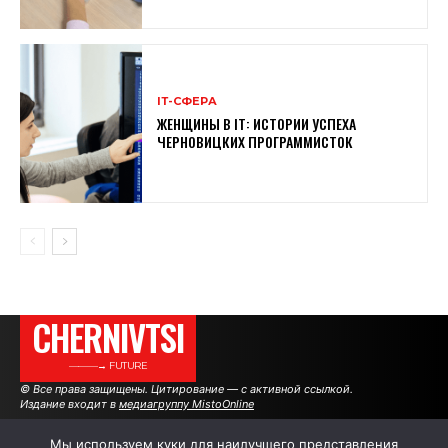
ІТ-СФЕРА
ЖЕНЩИНЫ В ІТ: ИСТОРИИ УСПЕХА
ЧЕРНОВИЦКИХ ПРОГРАММИСТОК
CHERNIVTSI
———→ FUTURE
© Все права защищены. Цитирование — с активной ссылкой.
Издание входит в
медиагруппу MistoOnline
Мы используем куки для наилучшего представления