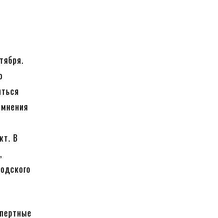
о
тября.
ю
яться
 мнения
кт. В
,
родского
спертные