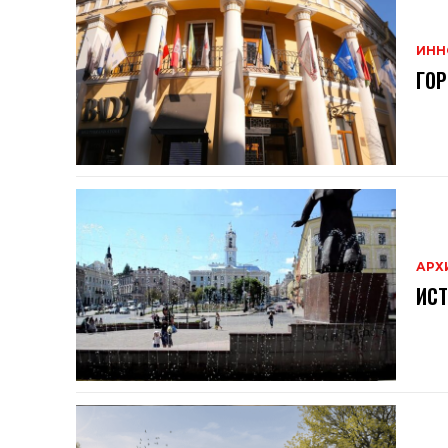
ИНН
ГО
АРХ
ИСТ