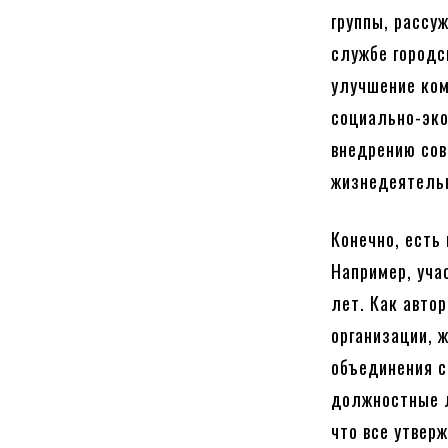
группы, рассу
службе городс
улучшение ком
социально-эко
внедрению сов
жизнедеятельн
Конечно, есть
Например, уча
лет. Как авто
организации, 
объединения с
должностные л
что все утвер