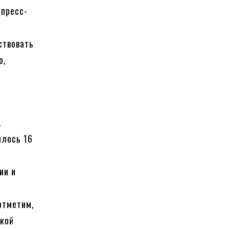
 пресс-
ствовать
ю,
.
илось 16
ии и
отметим,
ской