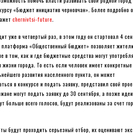
зможность помочь власти развивать свой родной город
курсу «Бюджет инициатив черновчан». Более подробно 
кажет
chernivtsi-future
.
ит уже в четвертый раз, в этом году он стартовал 4 сен
я платформа «Общественный бюджет» позволяет жител
ие в том, как и где бюджетные средства могут употребл
 жизни города. То есть если человек имеет конкретные
ьнейшего развития населенного пункта, он может
аться в конкурсе и подать заявку, представил свой прое
ожане могут подать заявку до 30 сентября, а позже идеи
ут больше всего голосов, будут реализованы за счет го
кты будут проходить серьезный отбор, их оценивают эк