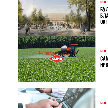
ИНН
БУД
БЛА
ОКТ
ИНН
САМ
НИВ
ИНН