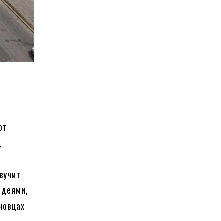
ют
,
вучит
идеями,
новцах