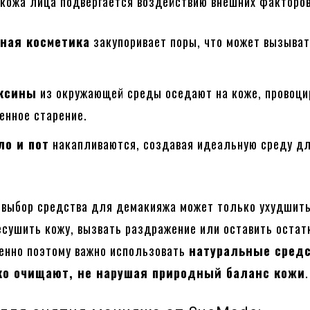
 кожа лица подвергается воздействию внешних факторов
ная косметика
закупоривает поры, что может вызыва
.
оксины
из окружающей среды оседают на коже, провоци
енное старение.
ло и пот
накапливаются, создавая идеальную среду д
 выбор средства для демакияжа может только ухудшит
есушить кожу, вызвать раздражение или оставить остат
енно поэтому важно использовать
натуральные средс
ко очищают, не нарушая природный баланс кожи
.