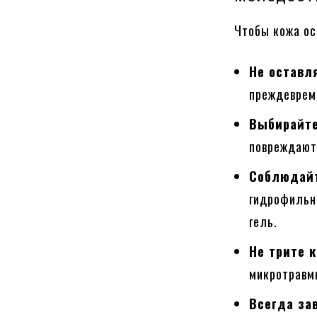
Чтобы кожа ос
Не оставл
преждеврем
Выбирайте
повреждают
Соблюдайт
гидрофильн
гель.
Не трите 
микротравм
Всегда за