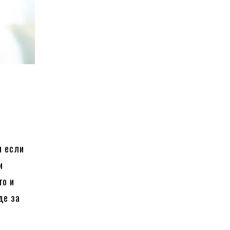
и если
и
го и
де за