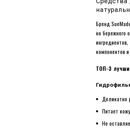
Средства 
натураль
Бренд SueMade
но бережного 
ингредиентов,
компонентов и
ТОП-3 лучши
Гидрофиль
Деликатно 
Питает кожу
Не оставляе