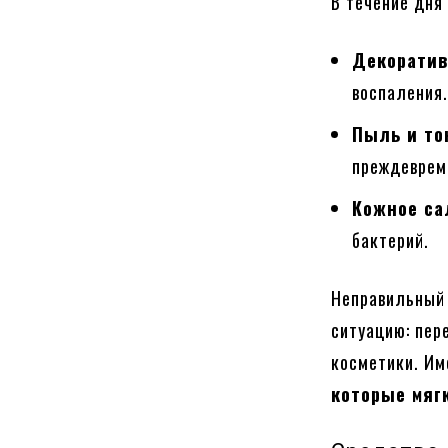
В течение дня
Декоратив
воспаления
Пыль и т
преждеврем
Кожное са
бактерий.
Неправильный
ситуацию: пер
косметики. Им
которые мяг