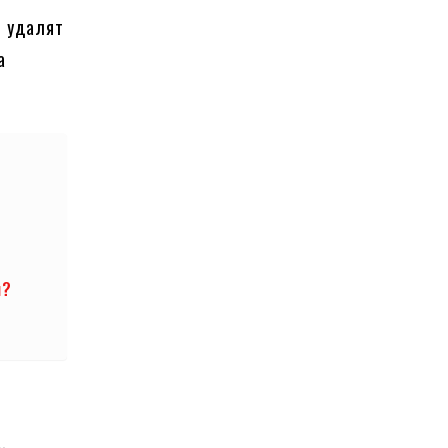
о удалят
а
и?