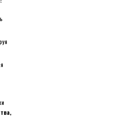
:
ть
руя
ля
ь
ки
тва,