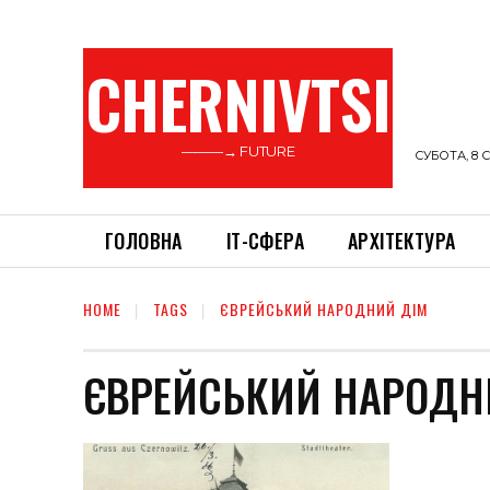
CHERNIVTSI
———→ FUTURE
СУБОТА, 8 С
ГОЛОВНА
ІТ-СФЕРА
АРХІТЕКТУРА
HOME
TAGS
ЄВРЕЙСЬКИЙ НАРОДНИЙ ДІМ
ЄВРЕЙСЬКИЙ НАРОДН