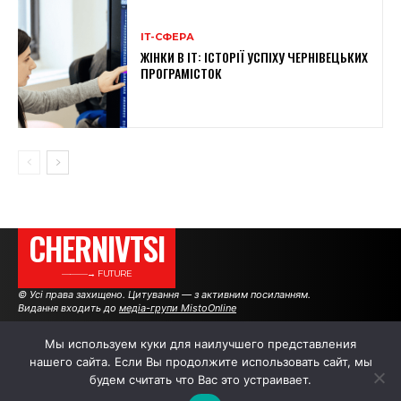
ІТ-СФЕРА
ЖІНКИ В ІТ: ІСТОРІЇ УСПІХУ ЧЕРНІВЕЦЬКИХ
ПРОГРАМІСТОК
CHERNIVTSI
———→ FUTURE
© Усі права захищено. Цитування — з активним посиланням.
Видання входить до
медіа-групи MistoOnline
Мы используем куки для наилучшего представления
нашего сайта. Если Вы продолжите использовать сайт, мы
АВТОРИ
РЕКЛАМА НА САЙТІ
будем считать что Вас это устраивает.