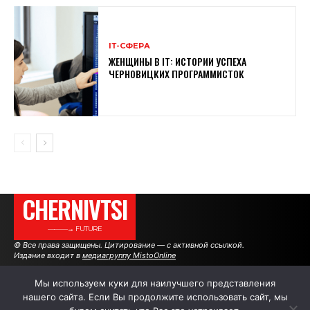
ІТ-СФЕРА
ЖЕНЩИНЫ В ІТ: ИСТОРИИ УСПЕХА
ЧЕРНОВИЦКИХ ПРОГРАММИСТОК
CHERNIVTSI
———→ FUTURE
© Все права защищены. Цитирование — с активной ссылкой.
Издание входит в
медиагруппу MistoOnline
Мы используем куки для наилучшего представления
нашего сайта. Если Вы продолжите использовать сайт, мы
АВТОРЫ
РЕКЛАМА НА САЙТЕ