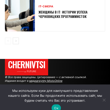
ІТ-СФЕРА
ЖЕНЩИНЫ В ІТ: ИСТОРИИ УСПЕХА
ЧЕРНОВИЦКИХ ПРОГРАММИСТОК
CHERNIVTSI
———→ FUTURE
© Все права защищены. Цитирование — с активной ссылкой.
Издание входит в
медиагруппу MistoOnline
Мы используем куки для наилучшего представления
нашего сайта. Если Вы продолжите использовать сайт, мы
АВТОРЫ
РЕКЛАМА НА САЙТЕ
будем считать что Вас это устраивает.
Ок