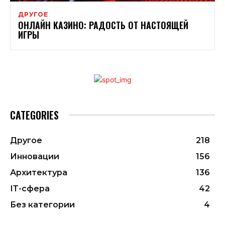
ДРУГОЕ
ОНЛАЙН КАЗИНО: РАДОСТЬ ОТ НАСТОЯЩЕЙ
ИГРЫ
CATEGORIES
Другое
218
Инновации
156
Архитектура
136
ІТ-сфера
42
Без категории
4