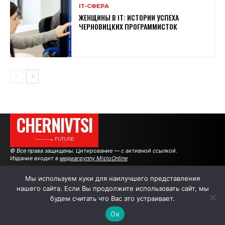
ІТ-СФЕРА
ЖЕНЩИНЫ В ІТ: ИСТОРИИ УСПЕХА
ЧЕРНОВИЦКИХ ПРОГРАММИСТОК
CHERNIVTSI
———→ FUTURE
© Все права защищены. Цитирование — с активной ссылкой.
Издание входит в
медиагруппу MistoOnline
Мы используем куки для наилучшего представления
нашего сайта. Если Вы продолжите использовать сайт, мы
АВТОРЫ
РЕКЛАМА НА САЙТЕ
будем считать что Вас это устраивает.
Ок
.
.
.