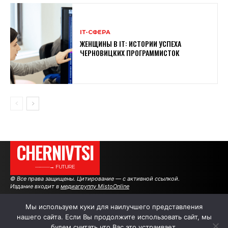
ІТ-СФЕРА
ЖЕНЩИНЫ В ІТ: ИСТОРИИ УСПЕХА
ЧЕРНОВИЦКИХ ПРОГРАММИСТОК
CHERNIVTSI
———→ FUTURE
© Все права защищены. Цитирование — с активной ссылкой.
Издание входит в
медиагруппу MistoOnline
Мы используем куки для наилучшего представления
нашего сайта. Если Вы продолжите использовать сайт, мы
АВТОРЫ
РЕКЛАМА НА САЙТЕ
будем считать что Вас это устраивает.